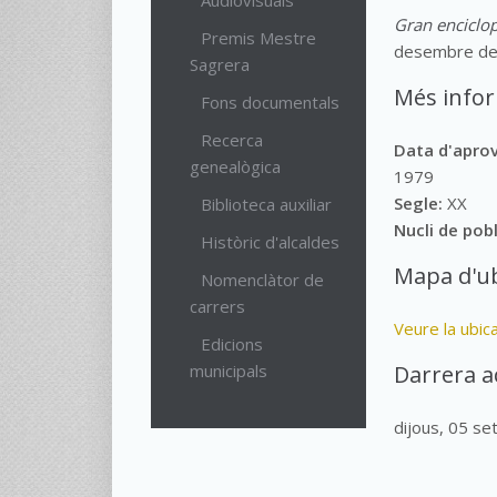
Audiovisuals
Gran enciclop
Premis Mestre
desembre de
Sagrera
Més info
Fons documentals
Recerca
Data d'apro
genealògica
1979
Segle:
XX
Biblioteca auxiliar
Nucli de pob
Històric d'alcaldes
Mapa d'ub
Nomenclàtor de
carrers
Veure la ubic
Edicions
municipals
Darrera a
dijous, 05 s