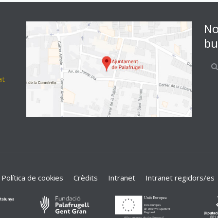
No
bu
at
Política de cookies
Crèdits
Intranet
Intranet regidors/es