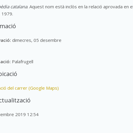
èdia catalana
. Aquest nom està inclòs en la relació aprovada en e
 1979.
rmació
vació:
dimecres, 05 desembre
lació:
Palafrugell
icació
ació del carrer (Google Maps)
ctualització
etembre 2019 12:54