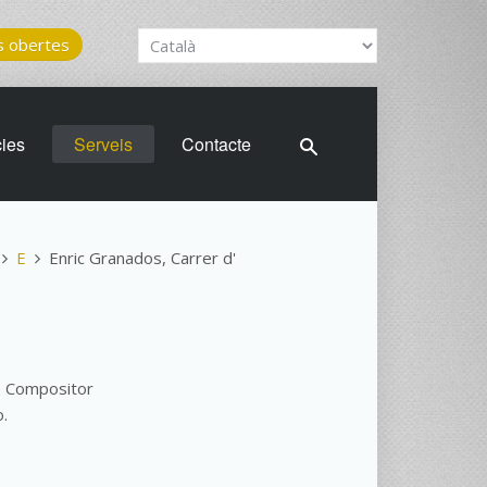
 obertes
cies
Serveis
Contacte
E
Enric Granados, Carrer d'
). Compositor
o.