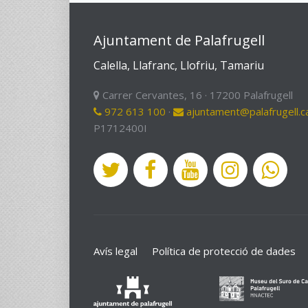
Ajuntament de Palafrugell
Calella, Llafranc, Llofriu, Tamariu
Carrer Cervantes, 16 · 17200 Palafrugell
972 613 100
·
ajuntament@palafrugell.c
P1712400I
Avís legal
Política de protecció de dades