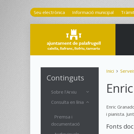
Seu electrònica
Informació municipal
Tràmi
Inici
Servei
Continguts
Enric
Sobre l'Arxiu
Consulta en línia
Enric Granado
i pianista. J
Premsa i
documentació
Fonts do