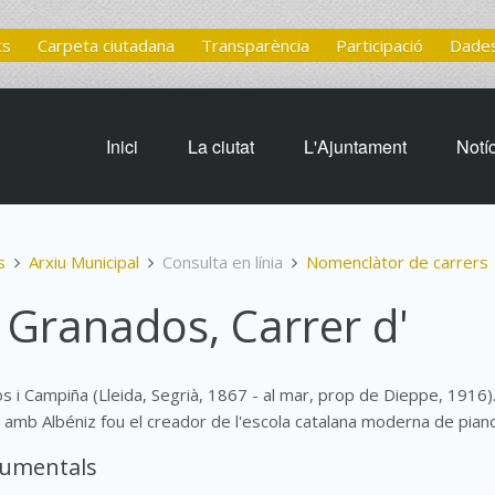
ts
Carpeta ciutadana
Transparència
Participació
Dades
Inici
La ciutat
L'Ajuntament
Notí
s
Arxiu Municipal
Consulta en línia
Nomenclàtor de carrers
 Granados, Carrer d'
s i Campiña (Lleida, Segrià, 1867 - al mar, prop de Dieppe, 1916
unt amb Albéniz fou el creador de l'escola catalana moderna de pian
cumentals