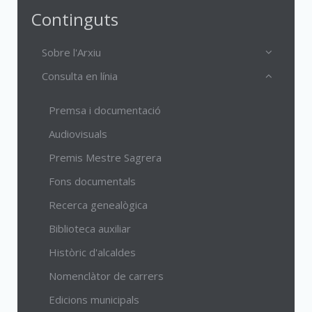
Continguts
Sobre l'Arxiu
Consulta en línia
Premsa i documentació
Audiovisuals
Premis Mestre Sagrera
Fons documentals
Recerca genealògica
Biblioteca auxiliar
Històric d'alcaldes
Nomenclàtor de carrers
Edicions municipals