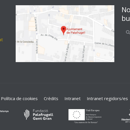
No
bu
at
Política de cookies
Crèdits
Intranet
Intranet regidors/es