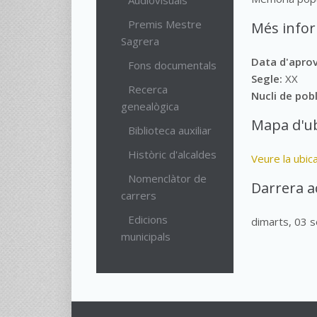
Audiovisuals
Premis Mestre
Més info
Sagrera
Data d'apro
Fons documentals
Segle:
XX
Recerca
Nucli de pob
genealògica
Mapa d'ub
Biblioteca auxiliar
Històric d'alcaldes
Veure la ubic
Nomenclàtor de
Darrera a
carrers
Edicions
dimarts, 03 
municipals