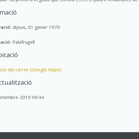
rmació
vació:
dijous, 01 gener 1970
lació:
Palafrugell
icació
ació del carrer (Google Maps)
ctualització
setembre 2019 09:44