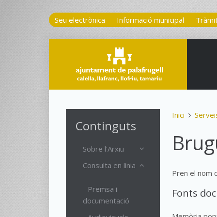
Seu electrònica
Informació municipal
Tràmi
Inici
Servei
Continguts
Brugu
Sobre l'Arxiu
Consulta en línia
Pren el nom d
Premsa i
Fonts do
documentació
Memòria popu