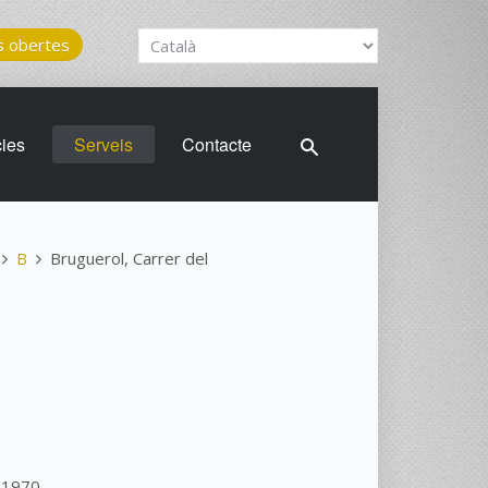
 obertes
cies
Serveis
Contacte
B
Bruguerol, Carrer del
 1970.