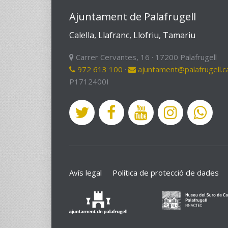
Ajuntament de Palafrugell
Calella, Llafranc, Llofriu, Tamariu
Carrer Cervantes, 16 · 17200 Palafrugell
972 613 100
·
ajuntament@palafrugell.c
P1712400I
Avís legal
Política de protecció de dades