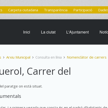
ts
Carpeta ciutadana
Transparència
Participació
Dades
Inici
La ciutat
L'Ajuntament
Notí
s
Arxiu Municipal
Consulta en línia
Nomenclàtor de carrers
erol, Carrer del
el paratge on està situat.
cumentals
lar. La primera vegada que consta és en el padró d'habitants de