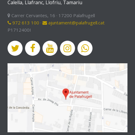
Calella, Llafranc, Llofriu, Tamariu
Carrer Cervantes, 16 · 17200 Palafrugell
972 613 100
·
ajuntament@palafrugell.cat
P1712400I