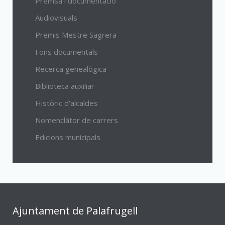
Premsa i documentació
Audiovisuals
Premis Mestre Sagrera
Fons documentals
Recerca genealògica
Biblioteca auxiliar
Històric d'alcaldes
Nomenclàtor de carrers
Edicions municipals
Ajuntament de Palafrugell