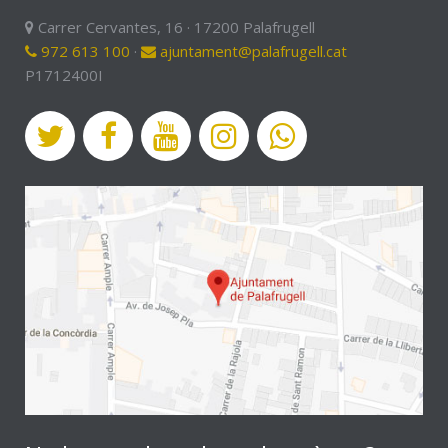
Carrer Cervantes, 16 · 17200 Palafrugell
972 613 100
·
ajuntament@palafrugell.cat
P1712400I