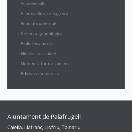
Audiovisuals
Premis Mestre Sagrera
Fons documentals
Recerca genealògica
Biblioteca auxiliar
Històric d'alcaldes
Nomenclàtor de carrers
Edicions municipals
Ajuntament de Palafrugell
Calella, Llafranc, Llofriu, Tamariu