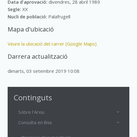
Data d'aprovació:
divendres, 28 abril 1989
Segle:
XX
Nucli de població:
Palafrugell
Mapa d'ubicació
Veure la ubicació del carrer (Google Maps)
Darrera actualització
dimarts, 03 setembre 2019 10:08
Continguts
Sobre l'Arxiu
Consulta en línia