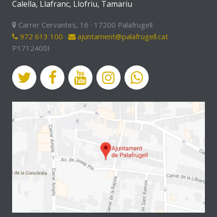
Calella, Llafranc, Llofriu, Tamariu
Carrer Cervantes, 16 · 17200 Palafrugell
972 613 100
·
ajuntament@palafrugell.cat
P1712400I