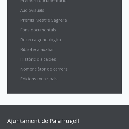
Premsa i documentació
Audiovisuals
Premis Mestre Sagrera
Fons documentals
Recerca genealògica
Biblioteca auxiliar
Històric d'alcaldes
Nomenclàtor de carrers
Edicions municipals
Ajuntament de Palafrugell