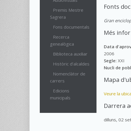
Audiovisuals
Fonts do
Premis Mestre
Sagrera
Gran enciclop
Fons documentals
Més info
Recerca
genealògica
Data d'apro
2006
Biblioteca auxiliar
Segle:
XXI
Històric d'alcaldes
Nucli de pob
Nomenclàtor de
Mapa d'ub
carrers
Edicions
Veure la ubic
municipals
Darrera a
dilluns, 02 