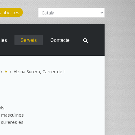
 obertes
cies
Serveis
Contacte
A
Alzina Surera, Carrer de l'
ls,
 masculines
s sureres és