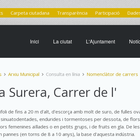
ts
Carpeta ciutadana
Transparència
Participació
Dades
Inici
La ciutat
L'Ajuntament
Notí
s
Arxiu Municipal
Consulta en línia
Nomenclàtor de carrers
a Surera, Carrer de l'
foli de fins a 20 m d'alt, d'escorça amb molt de suro, de fulles ova
 sinuatodentades, endurides i tormentoses per dessota, de flors
lors femenines aïllades o en petits grups, i de fruits en gla. De le
en pannes (en torns de 8 a 10 anys), la base d'aquesta indústria.