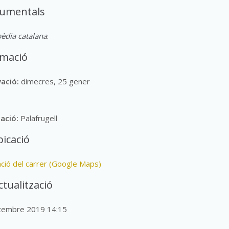
cumentals
èdia catalana
.
rmació
vació:
dimecres, 25 gener
lació:
Palafrugell
icació
ació del carrer (Google Maps)
ctualització
setembre 2019 14:15