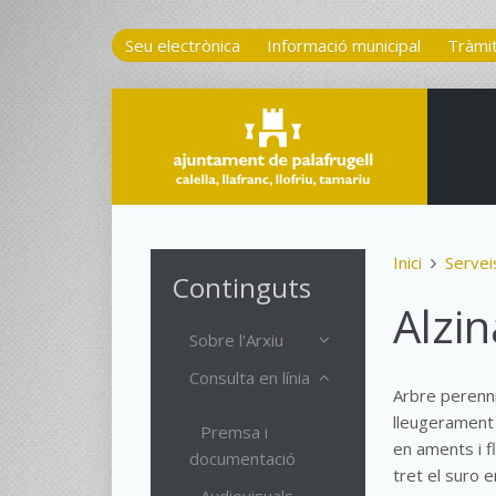
Seu electrònica
Informació municipal
Tràmi
Inici
Servei
Continguts
Alzin
Sobre l'Arxiu
Consulta en línia
Arbre perenni
lleugerament
Premsa i
en aments i f
documentació
tret el suro 