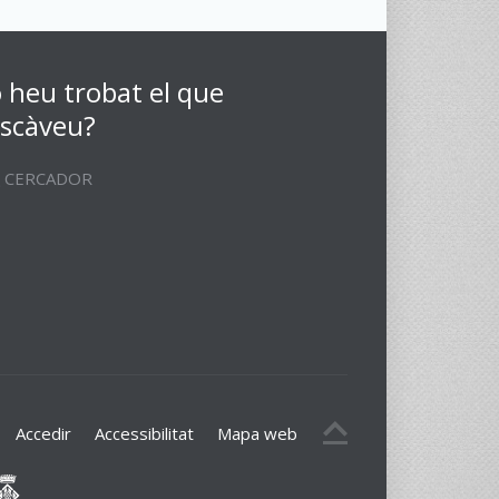
 heu trobat el que
scàveu?
CERCADOR
Accedir
Accessibilitat
Mapa web