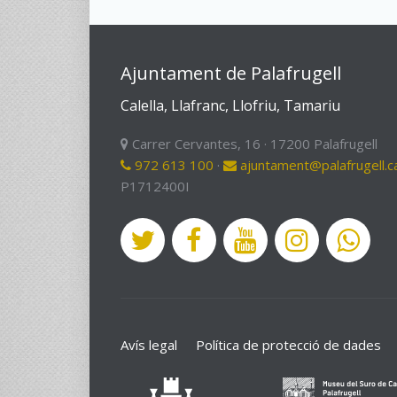
Ajuntament de Palafrugell
Calella, Llafranc, Llofriu, Tamariu
Carrer Cervantes, 16 · 17200 Palafrugell
972 613 100
·
ajuntament@palafrugell.c
P1712400I
Avís legal
Política de protecció de dades