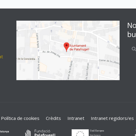
No
bu
at
Política de cookies
Crèdits
Intranet
Intranet regidors/es