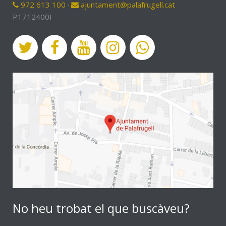
972 613 100
·
ajuntament@palafrugell.cat
P1712400I
No heu trobat el que buscàveu?