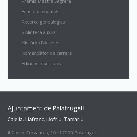
Premis Mestre Sagrera
Fons documentals
Recerca genealògica
Biblioteca auxiliar
Històric d'alcaldes
Nomenclàtor de carrers
Edicions municipals
Ajuntament de Palafrugell
Calella, Llafranc, Llofriu, Tamariu
Carrer Cervantes, 16 · 17200 Palafrugell