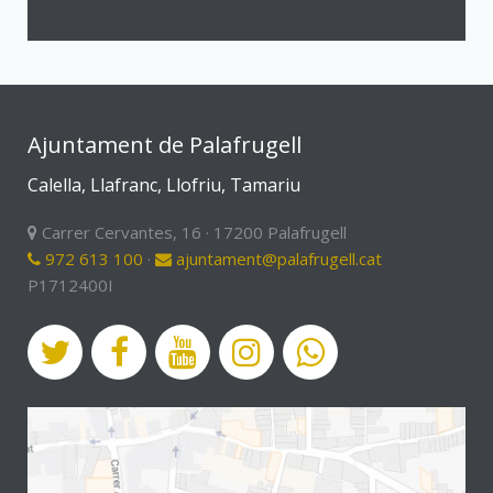
Ajuntament de Palafrugell
Calella, Llafranc, Llofriu, Tamariu
Carrer Cervantes, 16 · 17200 Palafrugell
972 613 100
·
ajuntament@palafrugell.cat
P1712400I