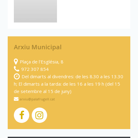
Arxiu Municipal
Plaça de l'Església, 8
972 307 854
Del dimarts al divendres: de les 8.30 a les 13.30
h; El dimarts a la tarda: de les 16 a les 19 h (del 15
de setembre al 15 de juny)
arxiu@palafrugell.cat