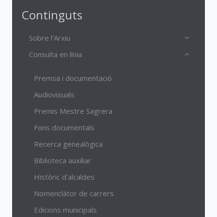
Continguts
Sobre l'Arxiu
Consulta en línia
Premsa i documentació
Audiovisuals
Premis Mestre Sagrera
Fons documentals
Recerca genealògica
Biblioteca auxiliar
Històric d'alcaldes
Nomenclàtor de carrers
Edicions municipals