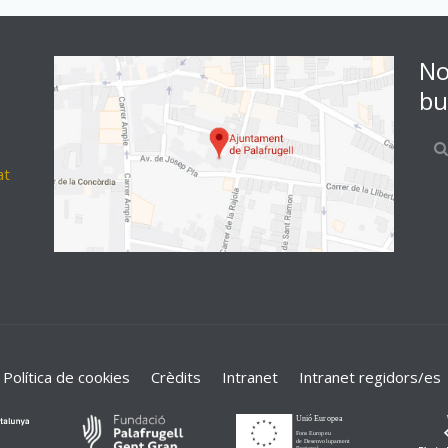
No
bu
at
Política de cookies
Crèdits
Intranet
Intranet regidors/es