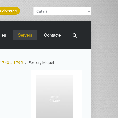
 obertes
cies
Serveis
Contacte
1740 a 1795
Ferrer, Miquel