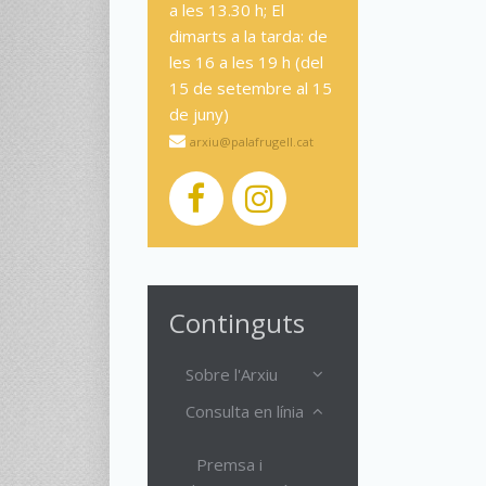
a les 13.30 h; El
dimarts a la tarda: de
les 16 a les 19 h (del
15 de setembre al 15
de juny)
arxiu@palafrugell.cat
Continguts
Sobre l'Arxiu
Consulta en línia
Premsa i