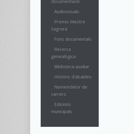
documentació
Audiovisuals
Premis Mestre
Sagrera
Fons documentals
Recerca
genealògica
Biblioteca auxiliar
Històric d'alcaldes
Nomenclàtor de
carrers
Edicions
municipals