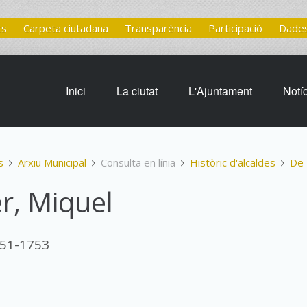
ts
Carpeta ciutadana
Transparència
Participació
Dades
Inici
La ciutat
L'Ajuntament
Notí
s
Arxiu Municipal
Consulta en línia
Històric d'alcaldes
De 
r, Miquel
751-1753