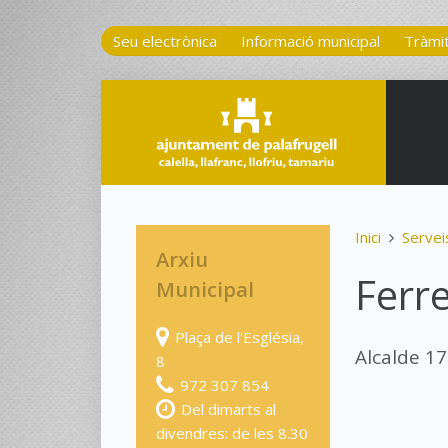
Seu electrònica
Informació municipal
Tràmi
Inici
Servei
Arxiu
Ferre
Municipal
Plaça de l'Església,
Alcalde 1
8
972 307 854
Del dimarts al
divendres: de les 8.30