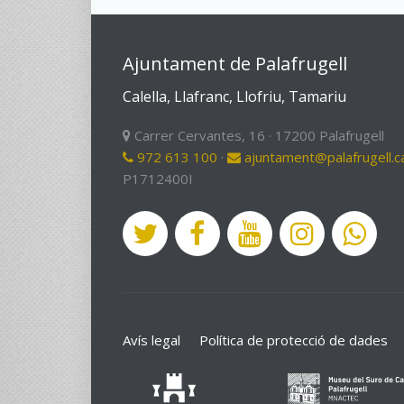
Ajuntament de Palafrugell
Calella, Llafranc, Llofriu, Tamariu
Carrer Cervantes, 16 · 17200 Palafrugell
972 613 100
·
ajuntament@palafrugell.c
P1712400I
Avís legal
Política de protecció de dades