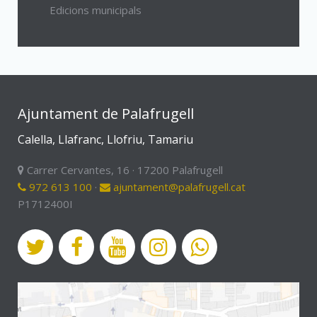
Edicions municipals
Ajuntament de Palafrugell
Calella, Llafranc, Llofriu, Tamariu
Carrer Cervantes, 16 · 17200 Palafrugell
972 613 100
·
ajuntament@palafrugell.cat
P1712400I