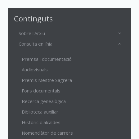
Continguts
Sobre l'Arxiu
Consulta en línia
Premsa i documentació
Audiovisuals
Premis Mestre Sagrera
Fons documentals
Recerca genealògica
Biblioteca auxiliar
Històric d'alcaldes
Nomenclàtor de carrers