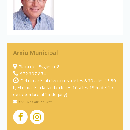
Arxiu Municipal
Plaça de l'Església, 8
972 307 854
Del dimarts al divendres: de les 8.30 a les 13.30
h; El dimarts a la tarda: de les 16 a les 19 h (del 15
de setembre al 15 de juny)
arxiu@palafrugell.cat