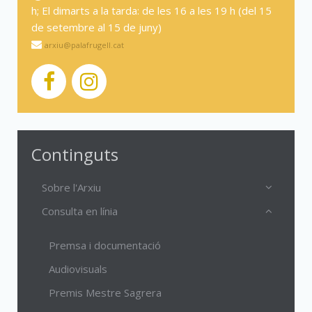
h; El dimarts a la tarda: de les 16 a les 19 h (del 15
de setembre al 15 de juny)
arxiu@palafrugell.cat
Continguts
Sobre l'Arxiu
Consulta en línia
Premsa i documentació
Audiovisuals
Premis Mestre Sagrera