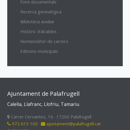
Fons documentals
Recerca genealògica
Biblioteca auxiliar
Històric d'alcaldes
Nomenclàtor de carrers
Edicions municipals
Ajuntament de Palafrugell
Calella, Llafranc, Llofriu, Tamariu
Carrer Cervantes, 16 · 17200 Palafrugell
972 613 100
·
ajuntament@palafrugell.cat