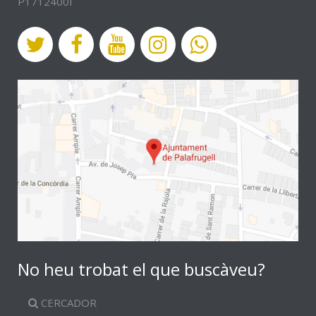
P1712400I
No heu trobat el que buscàveu?
CERCADOR