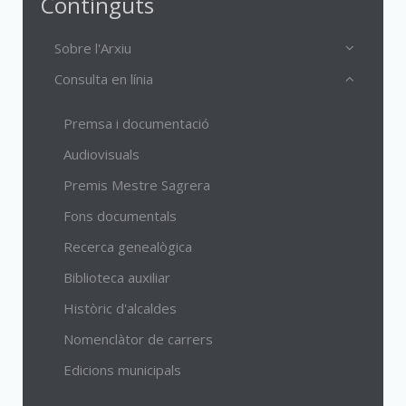
Continguts
Sobre l'Arxiu
Consulta en línia
Premsa i documentació
Audiovisuals
Premis Mestre Sagrera
Fons documentals
Recerca genealògica
Biblioteca auxiliar
Històric d'alcaldes
Nomenclàtor de carrers
Edicions municipals