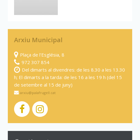
Arxiu Municipal
Plaça de l'Església, 8
972 307 854
Del dimarts al divendres: de les 8.30 a les 13.30
h; El dimarts a la tarda: de les 16 a les 19 h (del 15
de setembre al 15 de juny)
arxiu@palafrugell.cat