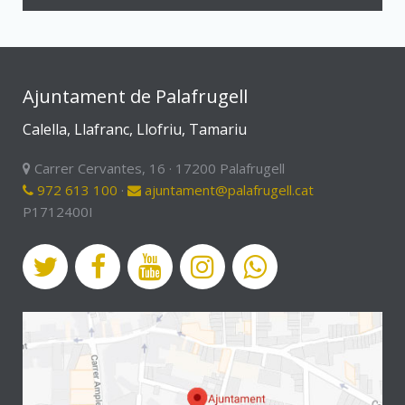
Ajuntament de Palafrugell
Calella, Llafranc, Llofriu, Tamariu
Carrer Cervantes, 16 · 17200 Palafrugell
972 613 100
·
ajuntament@palafrugell.cat
P1712400I