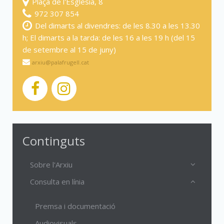
Plaça de l'Església, 8
972 307 854
Del dimarts al divendres: de les 8.30 a les 13.30
h; El dimarts a la tarda: de les 16 a les 19 h (del 15
de setembre al 15 de juny)
arxiu@palafrugell.cat
Continguts
Sobre l'Arxiu
Consulta en línia
Premsa i documentació
Audiovisuals