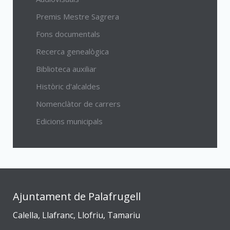
Premis Mestre Sagrera
Fons documentals
Recerca genealògica
Biblioteca auxiliar
Històric d'alcaldes
Nomenclàtor de carrers
Edicions municipals
Ajuntament de Palafrugell
Calella, Llafranc, Llofriu, Tamariu