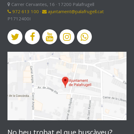
Carrer Cervantes, 16 · 17200 Palafrugell
972 613 100
·
ajuntament@palafrugell.cat
P1712400I
No heu trobat el que buscàveu?