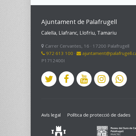
Ajuntament de Palafrugell
Calella, Llafranc, Llofriu, Tamariu
Carrer Cervantes, 16 · 17200 Palafrugell
972 613 100
·
ajuntament@palafrugell.c
P1712400I
Avís legal
Política de protecció de dades