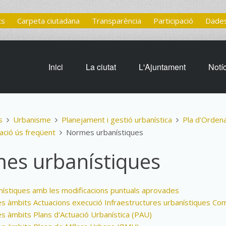
ts
Carpeta ciutadana
Transparència
Participació
Dades
Inici
La ciutat
L'Ajuntament
Notí
s
Urbanisme
Planejament i gestió urbanística
Pla d'Orden
ció ús freqüent
Normes urbanístiques
es urbanístiques
ístiques amb les modificacions puntuals aprovades
es àmbits Actuacions execució Infraestructures urbanístiques Co
es àmbits Plans d'Actuació Urbanística (PAU)