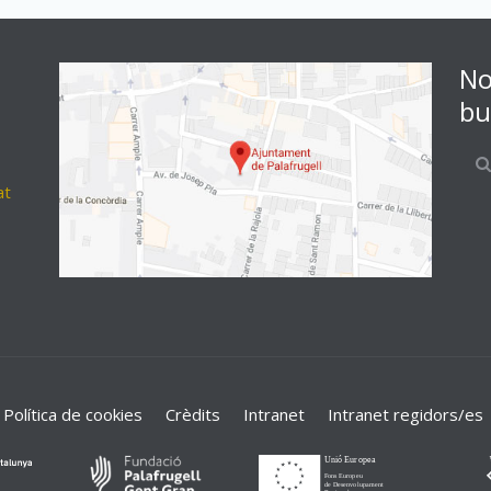
No
bu
at
Política de cookies
Crèdits
Intranet
Intranet regidors/es