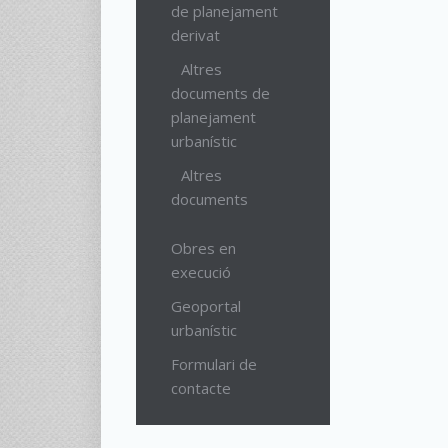
de planejament
derivat
Altres
documents de
planejament
urbanístic
Altres
documents
Obres en
execució
Geoportal
urbanístic
Formulari de
contacte