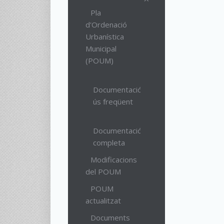
Pla
d'Ordenació
Urbanística
Municipal
(POUM)
Documentació
ús freqüent
Documentació
completa
Modificacions
del POUM
POUM
actualitzat
Documents