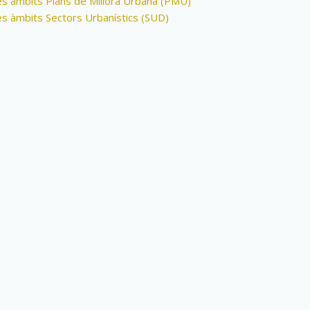
es àmbits Plans de Millora Urbana (PMU)
es àmbits Sectors Urbanístics (SUD)