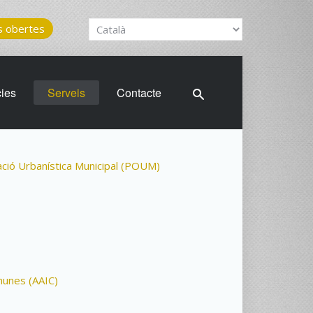
 obertes
cies
Serveis
Contacte
ació Urbanística Municipal (POUM)
munes (AAIC)