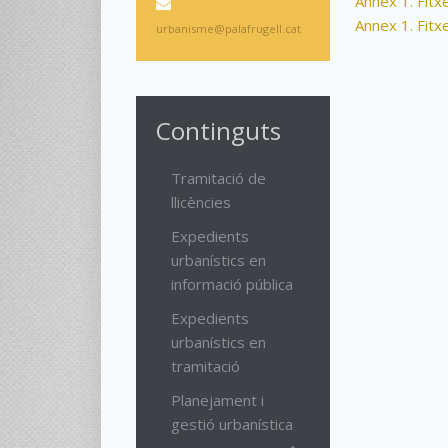
Annex 1. Fitx
Annex 1. Fitx
urbanisme@palafrugell.cat
Continguts
Tramitació de
llicències
Expedients
urbanístics en
informació pública
Expedients
urbanístics en
tramitació
Planejament i
gestió urbanística