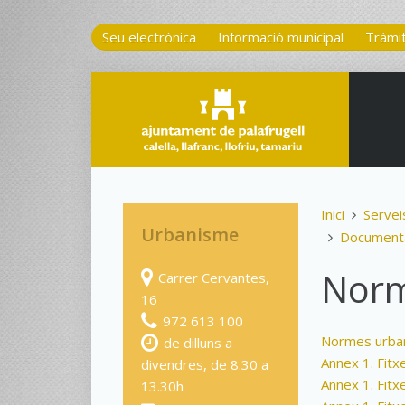
Seu electrònica
Informació municipal
Tràmi
Inici
Servei
Urbanisme
Documenta
Norm
Carrer Cervantes,
16
972 613 100
Normes urban
de dilluns a
Annex 1. Fitx
divendres, de 8.30 a
Annex 1. Fitx
13.30h