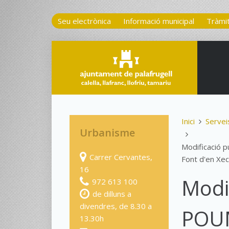
Seu electrònica
Informació municipal
Tràmi
Inici
Servei
Urbanisme
Modificació p
Carrer Cervantes,
Font d'en Xe
16
Modi
972 613 100
de dilluns a
divendres, de 8.30 a
POUM
13.30h