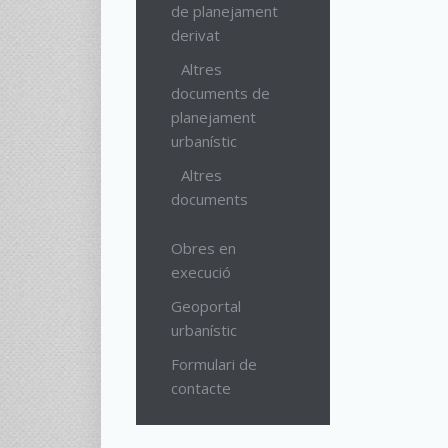
de planejament
derivat
Altres
documents de
planejament
urbanístic
Altres
documents
Obres en
execució
Geoportal
urbanístic
Formulari de
contacte