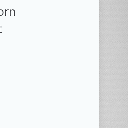
torn
t