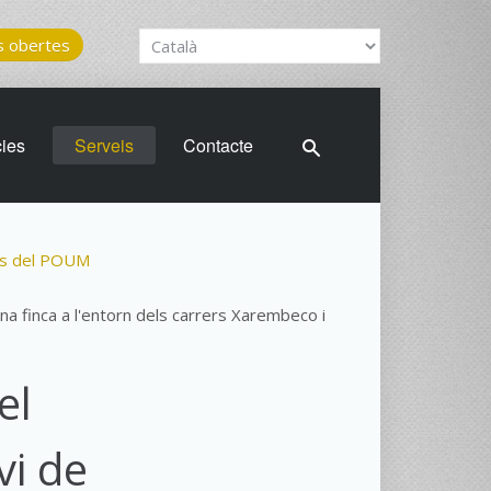
 obertes
cies
Serveis
Contacte
ns del POUM
na finca a l'entorn dels carrers Xarembeco i
el
vi de