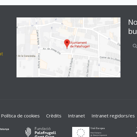
No
bu
at
Política de cookies
Crèdits
Intranet
Intranet regidors/es