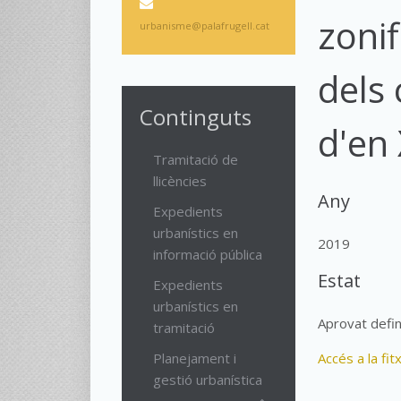
zonif
urbanisme@palafrugell.cat
dels
Continguts
d'en
Tramitació de
llicències
Any
Expedients
urbanístics en
2019
informació pública
Estat
Expedients
urbanístics en
Aprovat defin
tramitació
Planejament i
Accés a la fit
gestió urbanística