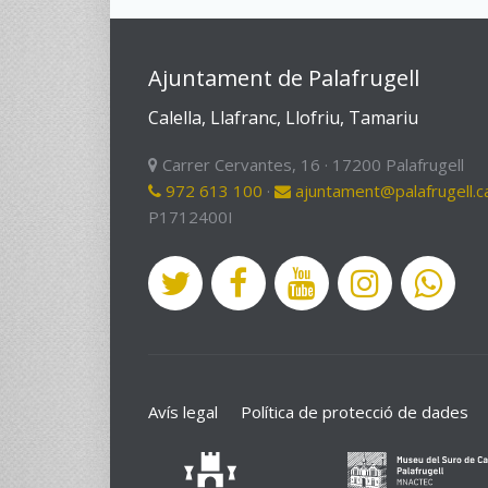
Ajuntament de Palafrugell
Calella, Llafranc, Llofriu, Tamariu
Carrer Cervantes, 16 · 17200 Palafrugell
972 613 100
·
ajuntament@palafrugell.c
P1712400I
Avís legal
Política de protecció de dades