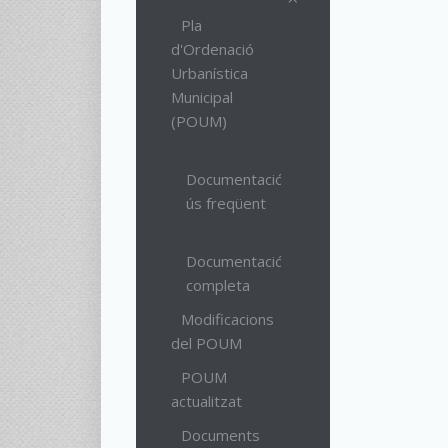
Pla
d'Ordenació
Urbanística
Municipal
(POUM)
Documentació
ús freqüent
Documentació
completa
Modificacions
del POUM
POUM
actualitzat
Documents