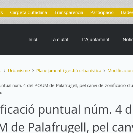
ts
Carpeta ciutadana
Transparència
Participació
Dades
Inici
La ciutat
L'Ajuntament
Notí
s
Urbanisme
Planejament i gestió urbanística
Modificacio
untual núm. 4 del POUM de Palafrugell, pel canvi de zonificació d'u
cu
ficació puntual núm. 4 d
 de Palafrugell, pel can