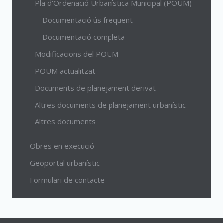
Pla d'Ordenació Urbanística Municipal (POUM)
Documentació ús freqüent
Documentació completa
Modificacions del POUM
POUM actualitzat
Documents de planejament derivat
Altres documents de planejament urbanístic
Altres documents
Obres en execució
Geoportal urbanístic
Formulari de contacte