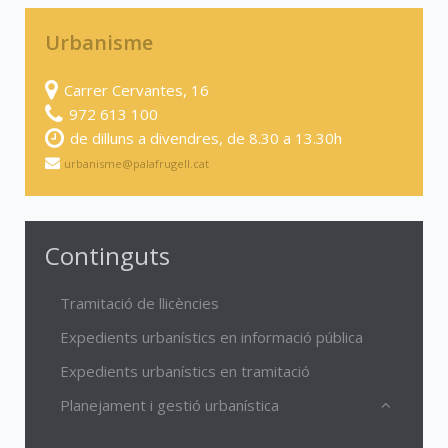
Urbanisme
Carrer Cervantes, 16
972 613 100
de dilluns a divendres, de 8.30 a 13.30h
urbanisme@palafrugell.cat
Continguts
Tramitació de llicències
Expedients urbanístics en informació pública
Expedients urbanístics en tramitació
Planejament i gestió urbanística