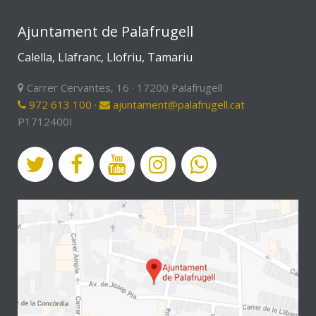
Ajuntament de Palafrugell
Calella, Llafranc, Llofriu, Tamariu
Carrer Cervantes, 16 · 17200 Palafrugell
972 613 100
·
ajuntament@palafrugell.cat
P1712400I