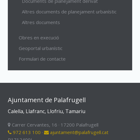
Documents de planejament derivat
Altres documents de planejament urbanístic
Altres documents
Obres en execució
Geoportal urbanístic
Formulari de contacte
Ajuntament de Palafrugell
Calella, Llafranc, Llofriu, Tamariu
Carrer Cervantes, 16 · 17200 Palafrugell
972 613 100
·
ajuntament@palafrugell.cat
P1712400I