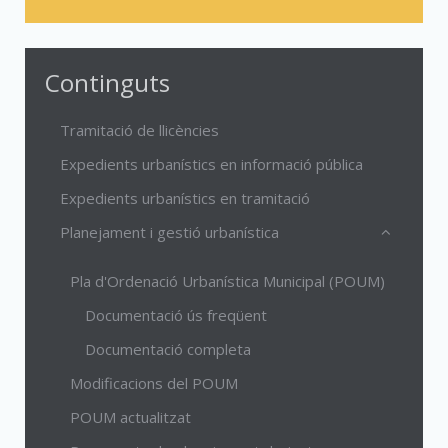
Continguts
Tramitació de llicències
Expedients urbanístics en informació pública
Expedients urbanístics en tramitació
Planejament i gestió urbanística
Pla d'Ordenació Urbanística Municipal (POUM)
Documentació ús freqüent
Documentació completa
Modificacions del POUM
POUM actualitzat