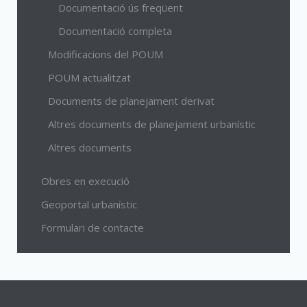
Documentació ús freqüent
Documentació completa
Modificacions del POUM
POUM actualitzat
Documents de planejament derivat
Altres documents de planejament urbanístic
Altres documents
Obres en execució
Geoportal urbanístic
Formulari de contacte