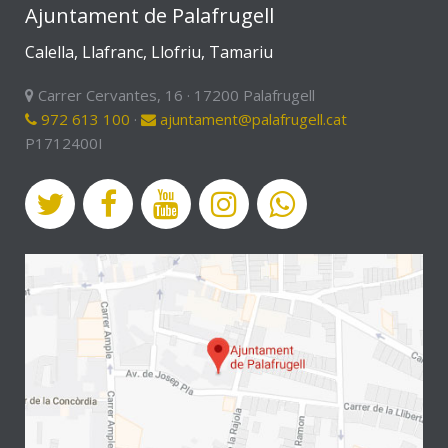
Ajuntament de Palafrugell
Calella, Llafranc, Llofriu, Tamariu
Carrer Cervantes, 16 · 17200 Palafrugell
972 613 100
·
ajuntament@palafrugell.cat
P1712400I