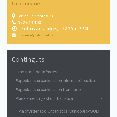
Urbanisme
Carrer Cervantes, 16
972 613 100
de dilluns a divendres, de 8.30 a 13.30h
urbanisme@palafrugell.cat
Continguts
Tramitació de llicències
Expedients urbanístics en informació pública
Expedients urbanístics en tramitació
Planejament i gestió urbanística
Pla d'Ordenació Urbanística Municipal (POUM)