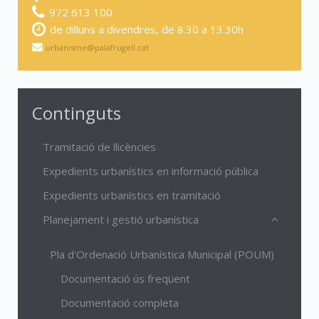
972 613 100
de dilluns a divendres, de 8.30 a 13.30h
urbanisme@palafrugell.cat
Continguts
Tramitació de llicències
Expedients urbanístics en informació pública
Expedients urbanístics en tramitació
Planejament i gestió urbanística
Pla d'Ordenació Urbanística Municipal (POUM)
Documentació ús freqüent
Documentació completa