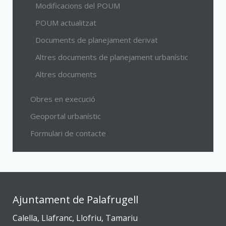
Modificacions del POUM
POUM actualitzat
Documents de planejament derivat
Altres documents de planejament urbanístic
Altres documents
Obres en execució
Geoportal urbanístic
Formulari de contacte
Ajuntament de Palafrugell
Calella, Llafranc, Llofriu, Tamariu