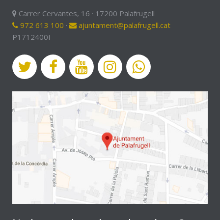
Carrer Cervantes, 16 · 17200 Palafrugell
972 613 100
·
ajuntament@palafrugell.cat
P1712400I