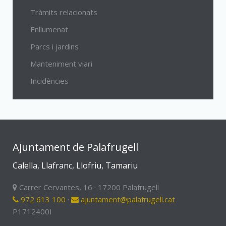
Tràmits relacionats
Enllumenat
Parcs i jardins
Manteniment viari
Incidències
Ajuntament de Palafrugell
Calella, Llafranc, Llofriu, Tamariu
Carrer Cervantes, 16 · 17200 Palafrugell
972 613 100
·
ajuntament@palafrugell.cat
P1712400I