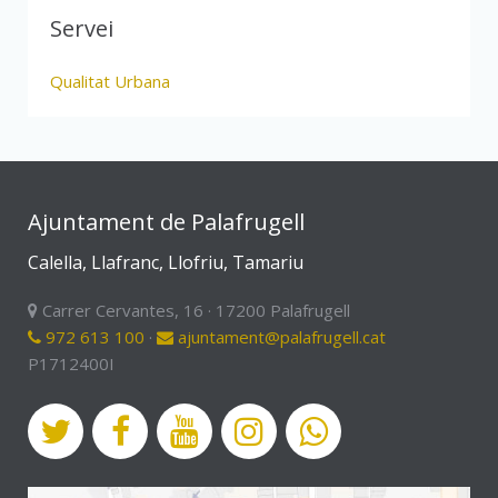
Servei
Qualitat Urbana
Ajuntament de Palafrugell
Calella, Llafranc, Llofriu, Tamariu
Carrer Cervantes, 16 · 17200 Palafrugell
972 613 100
·
ajuntament@palafrugell.cat
P1712400I