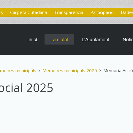
ts
Carpeta ciutadana
Transparència
Participació
Dades
Inici
La ciutat
L'Ajuntament
Notí
mòries municipals
Memòries municipals 2025
Memòria Acció
ocial 2025