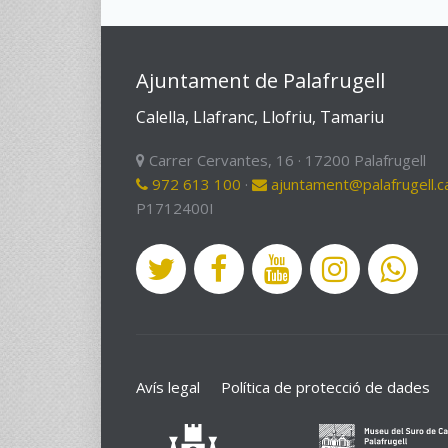
Ajuntament de Palafrugell
Calella, Llafranc, Llofriu, Tamariu
Carrer Cervantes, 16 · 17200 Palafrugell
972 613 100
·
ajuntament@palafrugell.c
P1712400I
Avís legal
Política de protecció de dades