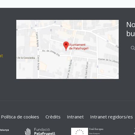
No
bu
at
Política de cookies
Crèdits
Intranet
Intranet regidors/es