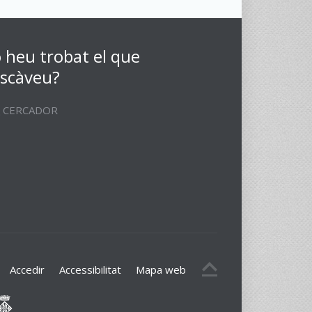
 heu trobat el que
scàveu?
CERCADOR
Accedir
Accessibilitat
Mapa web