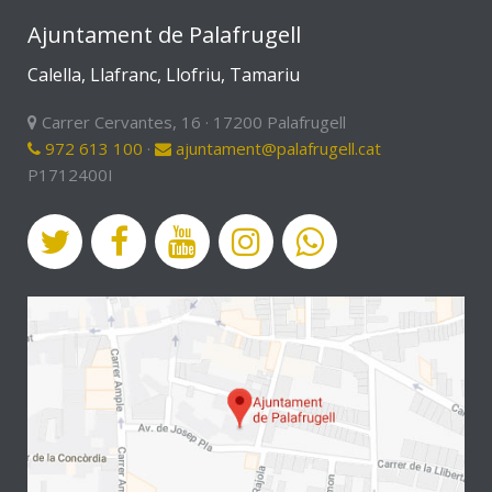
Ajuntament de Palafrugell
Calella, Llafranc, Llofriu, Tamariu
Carrer Cervantes, 16 · 17200 Palafrugell
972 613 100
·
ajuntament@palafrugell.cat
P1712400I