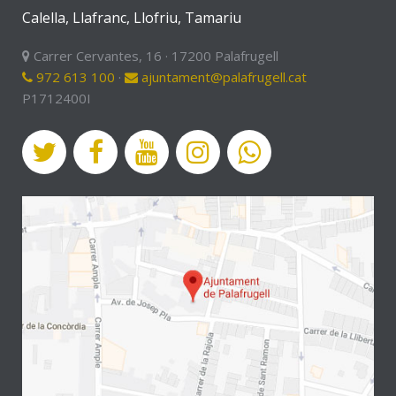
Calella, Llafranc, Llofriu, Tamariu
Carrer Cervantes, 16 · 17200 Palafrugell
972 613 100
·
ajuntament@palafrugell.cat
P1712400I