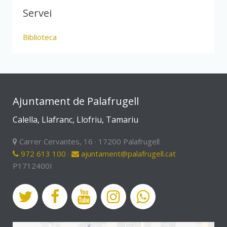
Servei
Biblioteca
Ajuntament de Palafrugell
Calella, Llafranc, Llofriu, Tamariu
Carrer Cervantes, 16 · 17200 Palafrugell
972 613 100
·
ajuntament@palafrugell.cat
P1712400I