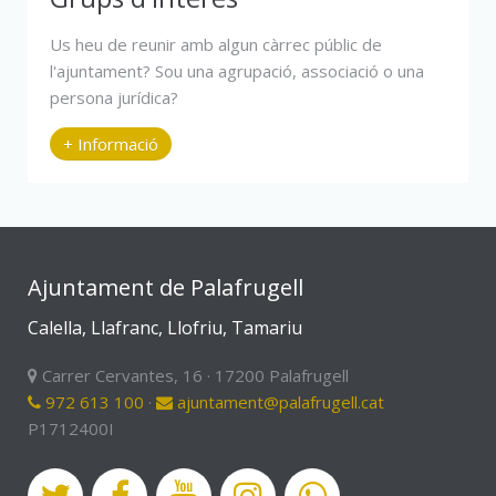
Us heu de reunir amb algun càrrec públic de
l'ajuntament? Sou una agrupació, associació o una
persona jurídica?
+ Informació
Ajuntament de Palafrugell
Calella, Llafranc, Llofriu, Tamariu
Carrer Cervantes, 16 · 17200 Palafrugell
972 613 100
·
ajuntament@palafrugell.cat
P1712400I