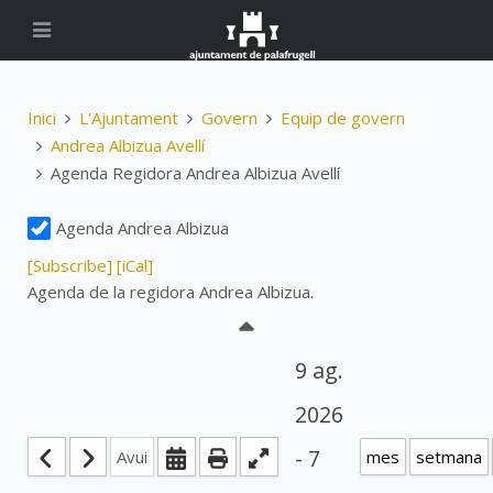
Inici
L'Ajuntament
Govern
Equip de govern
Andrea Albizua Avellí
Agenda Regidora Andrea Albizua Avellí
Agenda Andrea Albizua
[Subscribe]
[iCal]
Agenda de la regidora Andrea Albizua.
9 ag.
2026
- 7
Avui
mes
setmana