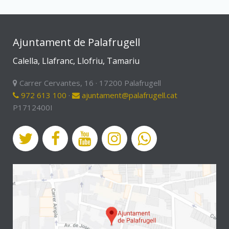
Ajuntament de Palafrugell
Calella, Llafranc, Llofriu, Tamariu
Carrer Cervantes, 16 · 17200 Palafrugell
972 613 100
·
ajuntament@palafrugell.cat
P1712400I