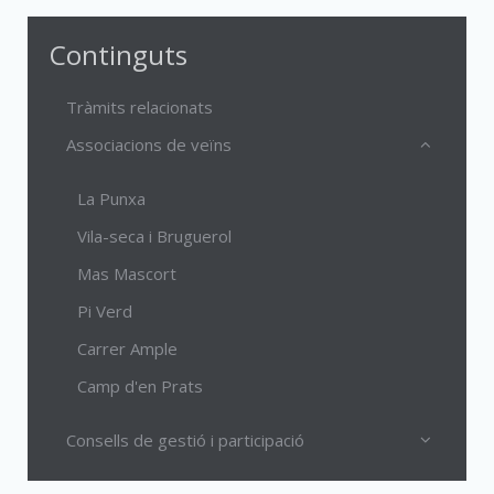
Continguts
Tràmits relacionats
Associacions de veïns
La Punxa
Vila-seca i Bruguerol
Mas Mascort
Pi Verd
Carrer Ample
Camp d'en Prats
Consells de gestió i participació