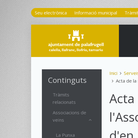
Seu electrònica
Informació municipal
Tràmi
Inici
Servei
Continguts
Acta de la
Acta 
Tràmits
relacionats
l'As
Associacions de
veïns
d'en
La Punxa