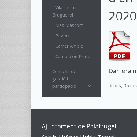
Vila-seca i
2020
Bruguerol
Mas Mascort
Pi Verd
Carrer Ample
Camp d'en Prats
Darrera m
Consells de
gestió i
dijous, 05 n
participació
Ajuntament de Palafrugell