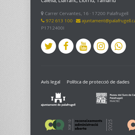
Calella, Llafranc, Llofriu, Tamariu
Carrer Cervantes, 16 · 17200 Palafrugell
972 613 100
·
ajuntament@palafrugell.c
P1712400I
Avís legal
Política de protecció de dades