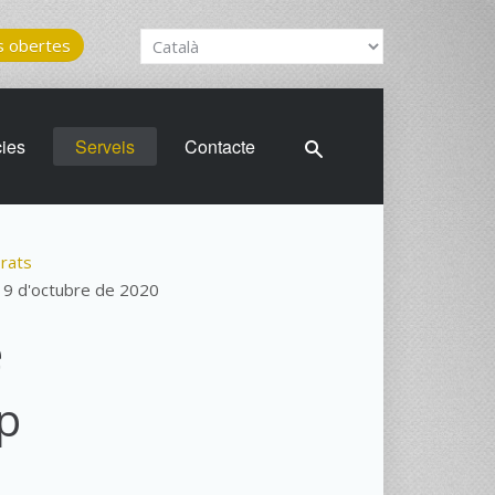
 obertes
cies
Serveis
Contacte
rats
 19 d'octubre de 2020
e
mp
e