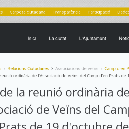
ts
Carpeta ciutadana
Transparència
Participació
Dades
Inici
La ciutat
L'Ajuntament
Notí
s
Relacions Ciutadanes
Associacions de veïns
Camp d'en P
 reunió ordinària de l'Associació de Veïns del Camp d'en Prats de
de la reunió ordinària d
sociació de Veïns del Ca
 Prats de 19 d'octubre d