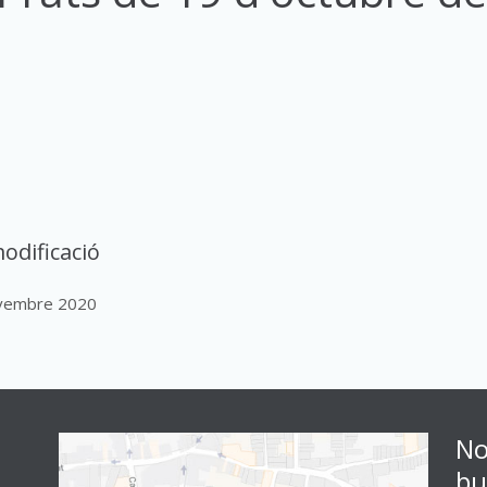
odificació
ovembre 2020
No
bu