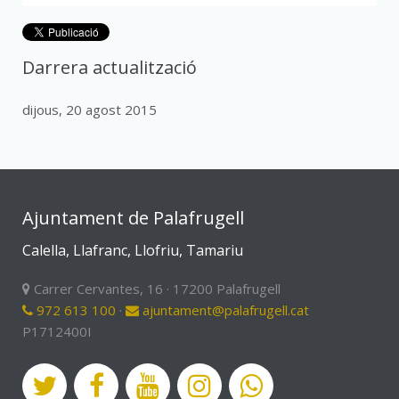
Darrera actualització
dijous, 20 agost 2015
Ajuntament de Palafrugell
Calella, Llafranc, Llofriu, Tamariu
Carrer Cervantes, 16 · 17200 Palafrugell
972 613 100
·
ajuntament@palafrugell.cat
P1712400I