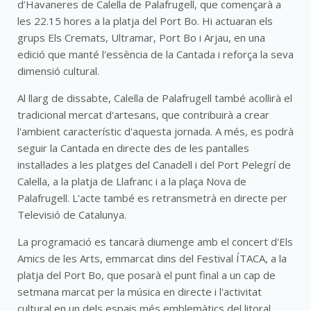
d’Havaneres de Calella de Palafrugell, que començarà a
les 22.15 hores a la platja del Port Bo. Hi actuaran els
grups Els Cremats, Ultramar, Port Bo i Arjau, en una
edició que manté l'essència de la Cantada i reforça la seva
dimensió cultural.
Al llarg de dissabte, Calella de Palafrugell també acollirà el
tradicional mercat d'artesans, que contribuirà a crear
l'ambient característic d'aquesta jornada. A més, es podrà
seguir la Cantada en directe des de les pantalles
instal·lades a les platges del Canadell i del Port Pelegrí de
Calella, a la platja de Llafranc i a la plaça Nova de
Palafrugell. L'acte també es retransmetrà en directe per
Televisió de Catalunya.
La programació es tancarà diumenge amb el concert d'Els
Amics de les Arts, emmarcat dins del Festival ÍTACA, a la
platja del Port Bo, que posarà el punt final a un cap de
setmana marcat per la música en directe i l'activitat
cultural en un dels espais més emblemàtics del litoral