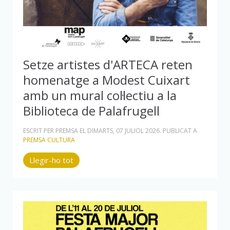
Setze artistes d'ARTECA reten
homenatge a Modest Cuixart
amb un mural col·lectiu a la
Biblioteca de Palafrugell
ESCRIT PER PREMSA EL
DIMARTS, 07 JULIOL 2026
. PUBLICAT A
PREMSA CULTURA
Llegir-ho tot