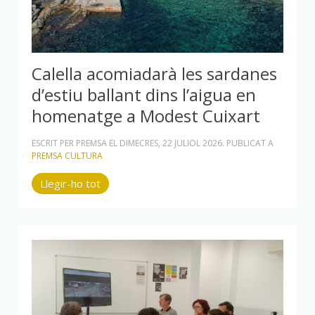
Calella acomiadarà les sardanes
d’estiu ballant dins l’aigua en
homenatge a Modest Cuixart
ESCRIT PER PREMSA EL
DIMECRES, 22 JULIOL 2026
. PUBLICAT A
PREMSA CULTURA
Llegir-ho tot