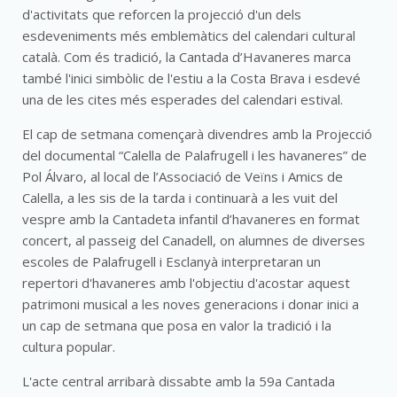
d'activitats que reforcen la projecció d'un dels
esdeveniments més emblemàtics del calendari cultural
català. Com és tradició, la Cantada d’Havaneres marca
també l'inici simbòlic de l'estiu a la Costa Brava i esdevé
una de les cites més esperades del calendari estival.
El cap de setmana començarà divendres amb la Projecció
del documental “Calella de Palafrugell i les havaneres” de
Pol Álvaro, al local de l’Associació de Veïns i Amics de
Calella, a les sis de la tarda i continuarà a les vuit del
vespre amb la Cantadeta infantil d’havaneres en format
concert, al passeig del Canadell, on alumnes de diverses
escoles de Palafrugell i Esclanyà interpretaran un
repertori d'havaneres amb l'objectiu d'acostar aquest
patrimoni musical a les noves generacions i donar inici a
un cap de setmana que posa en valor la tradició i la
cultura popular.
L'acte central arribarà dissabte amb la 59a Cantada