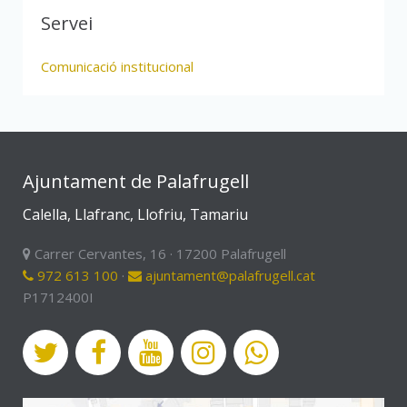
Servei
Comunicació institucional
Ajuntament de Palafrugell
Calella, Llafranc, Llofriu, Tamariu
Carrer Cervantes, 16 · 17200 Palafrugell
972 613 100
·
ajuntament@palafrugell.cat
P1712400I