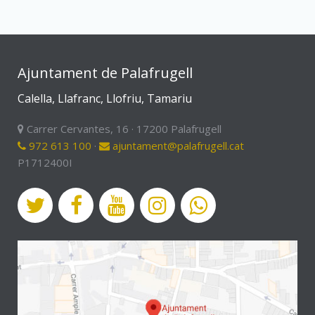
Ajuntament de Palafrugell
Calella, Llafranc, Llofriu, Tamariu
Carrer Cervantes, 16 · 17200 Palafrugell
972 613 100
·
ajuntament@palafrugell.cat
P1712400I