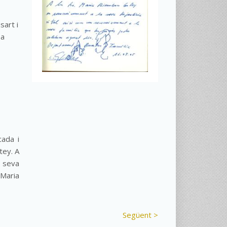
sart i
 a
cada i
tey. A
a seva
 Maria
Següent >