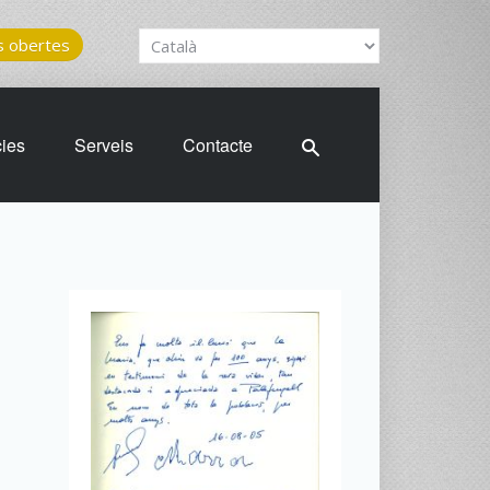
 obertes
cies
Serveis
Contacte