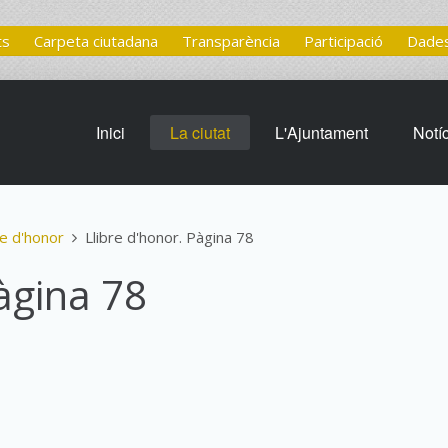
ts
Carpeta ciutadana
Transparència
Participació
Dades
Inici
La ciutat
L'Ajuntament
Notí
re d'honor
Llibre d'honor. Pàgina 78
àgina 78