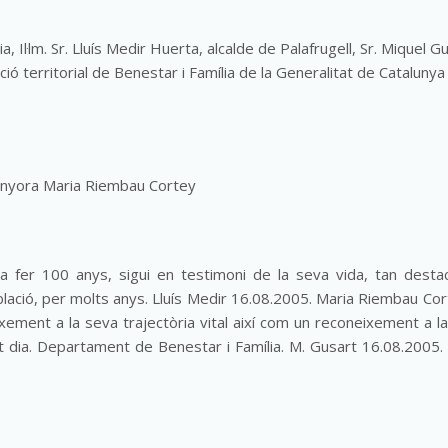
Il·lm. Sr. Lluís Medir Huerta, alcalde de Palafrugell, Sr. Miquel Gu
ó territorial de Benestar i Família de la Generalitat de Catalunya
senyora Maria Riembau Cortey
 va fer 100 anys, sigui en testimoni de la seva vida, tan desta
blació, per molts anys. Lluís Medir 16.08.2005. Maria Riembau Cor
ement a la seva trajectòria vital així com un reconeixement a l
 dia. Departament de Benestar i Família. M. Gusart 16.08.2005.