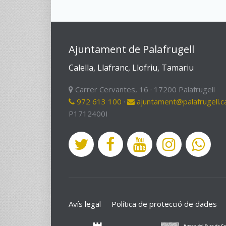
Ajuntament de Palafrugell
Calella, Llafranc, Llofriu, Tamariu
Carrer Cervantes, 16 · 17200 Palafrugell
972 613 100
·
ajuntament@palafrugell.c
P1712400I
Avís legal
Política de protecció de dades