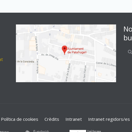
No
bu
at
Política de cookies
Crèdits
Intranet
Intranet regidors/es