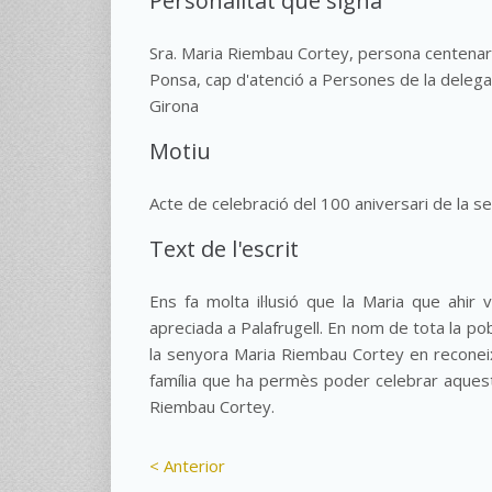
Personalitat que signa
Sra. Maria Riembau Cortey, persona centenaria, 
Ponsa, cap d'atenció a Persones de la delegaci
Girona
Motiu
Acte de celebració del 100 aniversari de la 
Text de l'escrit
Ens fa molta il·lusió que la Maria que ahir
apreciada a Palafrugell. En nom de tota la po
la senyora Maria Riembau Cortey en reconeix
família que ha permès poder celebrar aquest
Riembau Cortey.
< Anterior