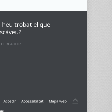
 heu trobat el que
scàveu?
CERCADOR
Accedir
Accessibilitat
Mapa web