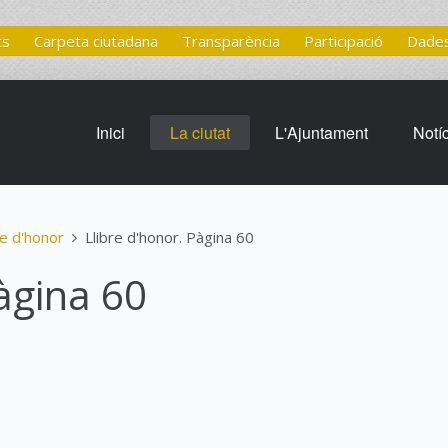
ts
Carpeta ciutadana
Transparència
Participació
Dades
Inici
La ciutat
L'Ajuntament
Notí
re d'honor
Llibre d'honor. Pàgina 60
àgina 60