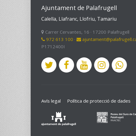
Ajuntament de Palafrugell
Calella, Llafranc, Llofriu, Tamariu
Carrer Cervantes, 16 · 17200 Palafrugell
972 613 100
·
ajuntament@palafrugell.c
P1712400I
Avís legal
Política de protecció de dades