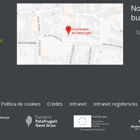
No
bu
at
Política de cookies
Crèdits
Intranet
Intranet regidors/es