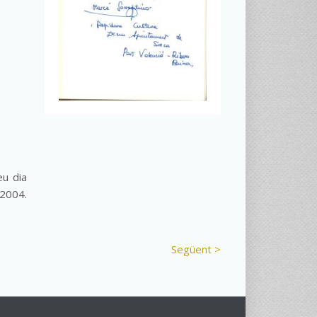
eu dia
/2004.
Següent >