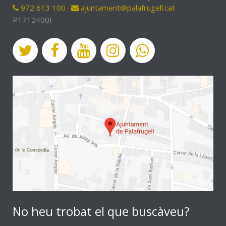
972 613 100
·
ajuntament@palafrugell.cat
P1712400I
No heu trobat el que buscàveu?