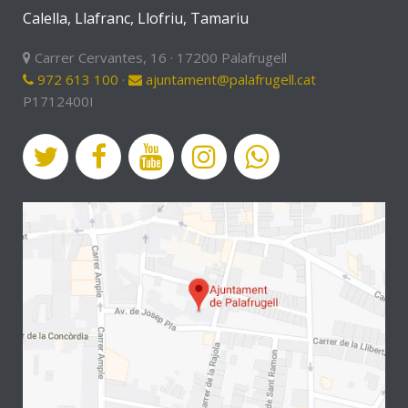
Calella, Llafranc, Llofriu, Tamariu
Carrer Cervantes, 16 · 17200 Palafrugell
972 613 100
·
ajuntament@palafrugell.cat
P1712400I