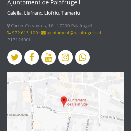
Ajuntament de Palafrugell
Calella, Llafranc, Llofriu, Tamariu
Carrer Cervantes, 16 · 17200 Palafrugell
972 613 100
·
ajuntament@palafrugell.cat
P1712400I