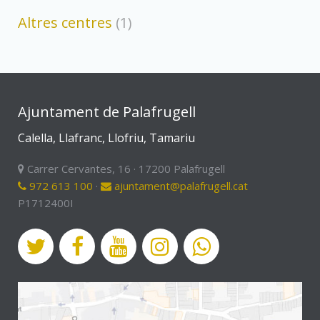
Altres centres
(1)
Ajuntament de Palafrugell
Calella, Llafranc, Llofriu, Tamariu
Carrer Cervantes, 16 · 17200 Palafrugell
972 613 100
·
ajuntament@palafrugell.cat
P1712400I