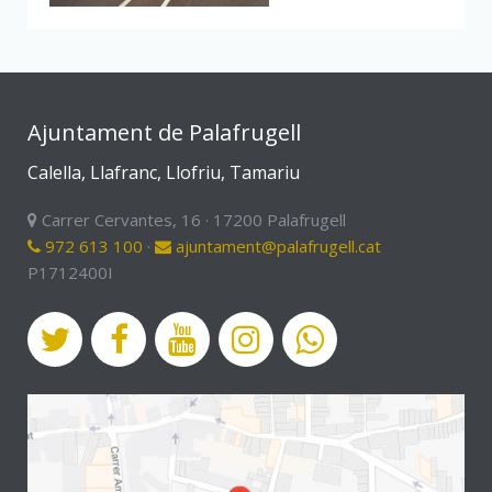
Ajuntament de Palafrugell
Calella, Llafranc, Llofriu, Tamariu
Carrer Cervantes, 16 · 17200 Palafrugell
972 613 100
·
ajuntament@palafrugell.cat
P1712400I