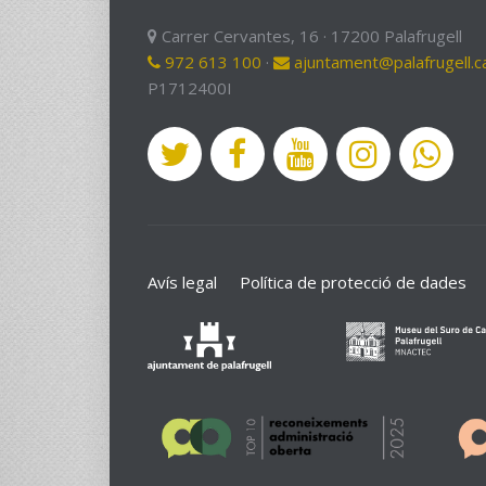
Carrer Cervantes, 16 · 17200 Palafrugell
972 613 100
·
ajuntament@palafrugell.c
P1712400I
Avís legal
Política de protecció de dades