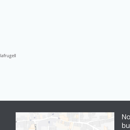
lafrugell
No
bu