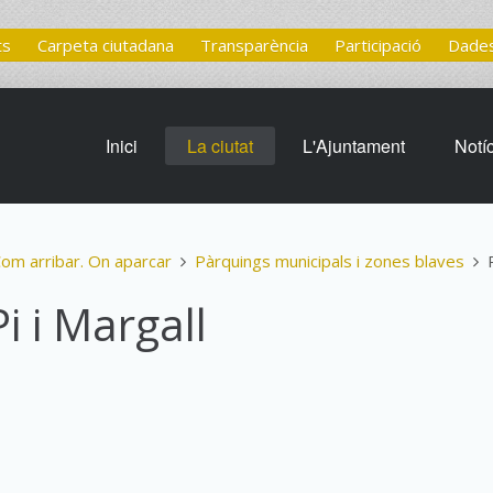
ts
Carpeta ciutadana
Transparència
Participació
Dades
Inici
La ciutat
L'Ajuntament
Notí
Com arribar. On aparcar
Pàrquings municipals i zones blaves
i i Margall