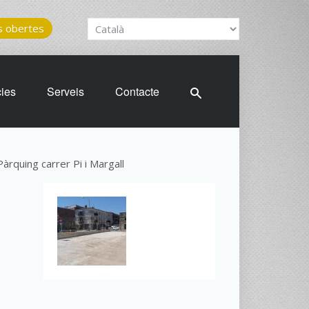
 obertes
cies
Serveis
Contacte
Pàrquing carrer Pi i Margall