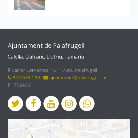
Ajuntament de Palafrugell
Calella, Llafranc, Llofriu, Tamariu
Carrer Cervantes, 16 · 17200 Palafrugell
972 613 100
·
ajuntament@palafrugell.cat
P1712400I