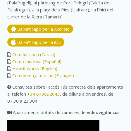
(Palafrugell), al pàrquing de Port Pelegrí (Calella de
Palafrugell), a la plaça dels Pins (Llafranc), i a l'inici del
carrer de la Riera (Tamariu).
Baixa't l'app per a Android
Baixa't l'app per a iOS
Com funciona (Català)
Como funciona (Español)
How it works (English)
Comment ça marche (Français)
Consultes sobre l'accés i ús correcte dels aparcaments
al telèfon
+34 673692043
, de dilluns a divendres, de
07.30 a 23.30h
Aparcaments dotats de càmeres de
videovigilància