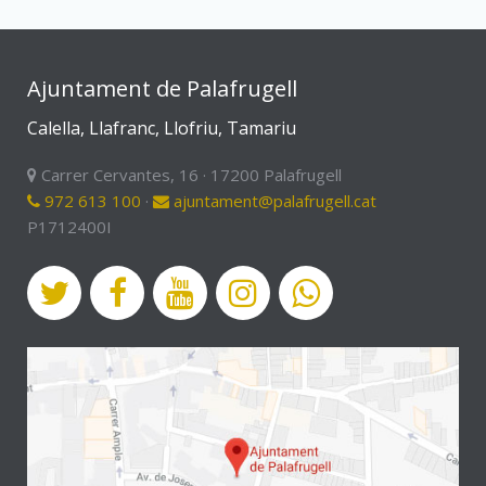
Ajuntament de Palafrugell
Calella, Llafranc, Llofriu, Tamariu
Carrer Cervantes, 16 · 17200 Palafrugell
972 613 100
·
ajuntament@palafrugell.cat
P1712400I