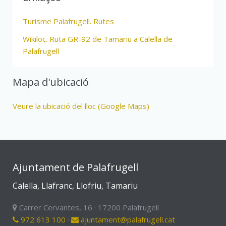
Turisme Palafrugell. Rutes
Wikiloc. Ruta GR-92 de Tamariu a Calella de
Palafrugell
Mapa d'ubicació
Veure la ubicació del lloc (Google Maps)
Ajuntament de Palafrugell
Calella, Llafranc, Llofriu, Tamariu
Carrer Cervantes, 16 · 17200 Palafrugell
972 613 100
·
ajuntament@palafrugell.cat