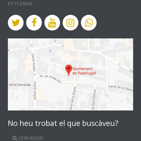
P1712400I
No heu trobat el que buscàveu?
CERCADOR