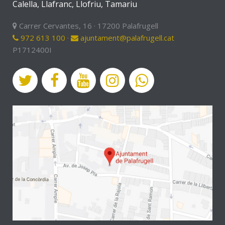
Calella, Llafranc, Llofriu, Tamariu
Carrer Cervantes, 16 · 17200 Palafrugell
972 613 100
·
ajuntament@palafrugell.cat
P1712400I