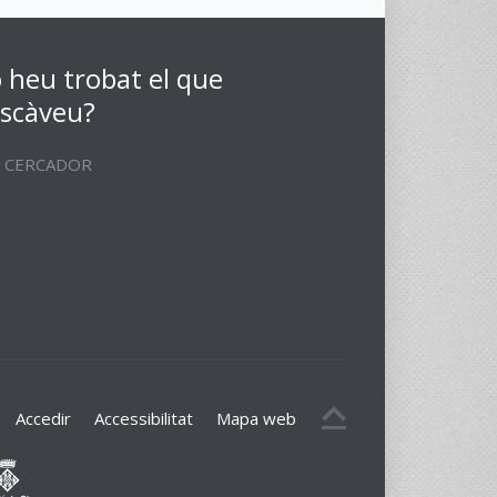
 heu trobat el que
scàveu?
CERCADOR
Accedir
Accessibilitat
Mapa web