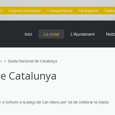
ts
Carpeta ciutadana
Transparència
Participació
Dades
Inici
La ciutat
L'Ajuntament
Notí
es
Diada Nacional de Catalunya
de Catalunya
per a tothom a la plaça de Can Mario per tal de celebrar la Diada.