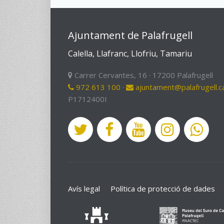
Ajuntament de Palafrugell
Calella, Llafranc, Llofriu, Tamariu
Carrer Cervantes, 16 · 17200 Palafrugell
972 613 100
·
ajuntament@palafrugell.c
P1712400I
Avís legal
Política de protecció de dades