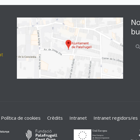
No
bu
at
Política de cookies
Crèdits
Intranet
Intranet regidors/es