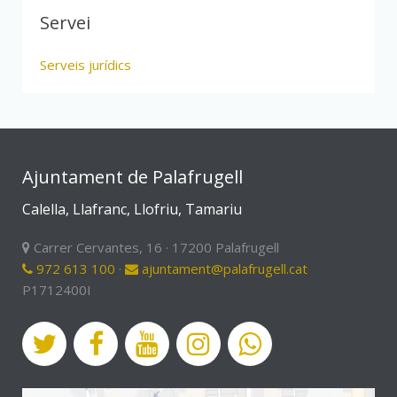
Servei
Serveis jurídics
Ajuntament de Palafrugell
Calella, Llafranc, Llofriu, Tamariu
Carrer Cervantes, 16 · 17200 Palafrugell
972 613 100
·
ajuntament@palafrugell.cat
P1712400I