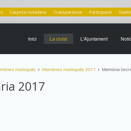
ts
Carpeta ciutadana
Transparència
Participació
Dades
Inici
La ciutat
L'Ajuntament
Notí
mòries municipals
Memòries municipals 2017
Memòria Secre
ria 2017