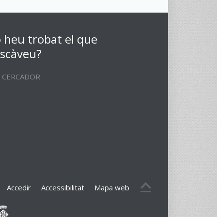
 heu trobat el que
scàveu?
CERCADOR
Accedir
Accessibilitat
Mapa web