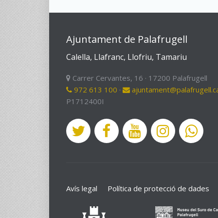
Ajuntament de Palafrugell
Calella, Llafranc, Llofriu, Tamariu
Carrer Cervantes, 16 · 17200 Palafrugell
972 613 100
·
ajuntament@palafrugell.c
P1712400I
Avís legal
Política de protecció de dades