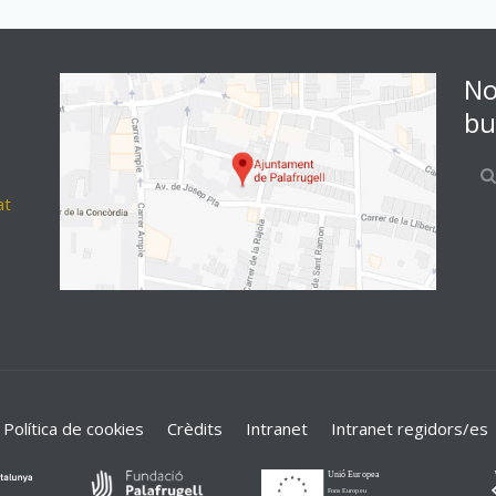
No
bu
at
Política de cookies
Crèdits
Intranet
Intranet regidors/es