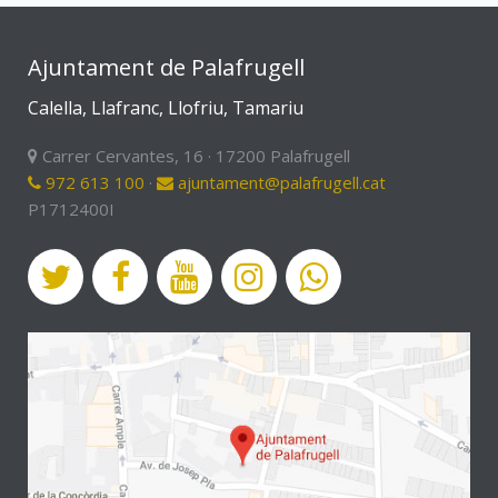
Ajuntament de Palafrugell
Calella, Llafranc, Llofriu, Tamariu
Carrer Cervantes, 16 · 17200 Palafrugell
972 613 100
·
ajuntament@palafrugell.cat
P1712400I